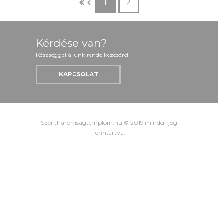
1
2
Kérdése van?
Készséggel állunk rendelkezésére!
KAPCSOLAT
Szentharomsagtemplom.hu © 2019 minden jog
fenntartva.