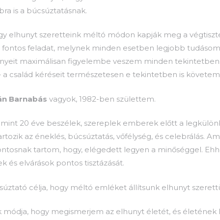
bra is a búcsúztatásnak.
ogy elhunyt szeretteink méltó módon kapják meg a végtis
fontos feladat, melynek minden esetben legjobb tudásom 
gényeit maximálisan figyelembe veszem minden tekintetbe
i – a család kéréseit természetesen e tekintetben is követem
án Barnabás
vagyok, 1982-ben születtem.
 mint 20 éve beszélek, szereplek emberek előtt a legkül
rtozik az éneklés, búcsúztatás, vőfélység, és celebrálás. 
 fontosnak tartom, hogy, elégedett legyen a minőséggel. E
k és elvárások pontos tisztázását.
súztató célja, hogy méltó emléket állítsunk elhunyt szeret
 módja, hogy megismerjem az elhunyt életét, és életének l