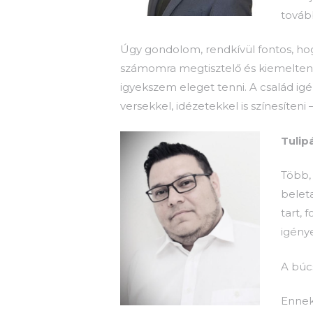
továb
Úgy gondolom, rendkívül fontos, h
számomra megtisztelő és kiemelten 
igyekszem eleget tenni. A család i
versekkel, idézetekkel is színesíten
Tulip
Több,
beleta
tart,
igénye
A búc
Ennek