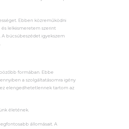
ztességet. Ebben közreműködni
és lelkiismeretem szerint
n. A búcsúbeszédet igyekszem
.
önbözőbb formában. Ebbe
Amennyiben a szolgáltatásomra igény
hhez elengedhetetlennek tartom az
tünk életének.
egfontosabb állomásait. A