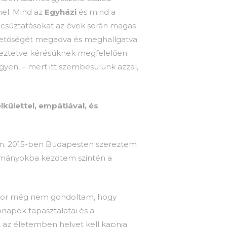
el. Mind az
Egyházi
és mind a
csúztatásokat az évek során magas
ehetőségét megadva és meghallgatva
gyeztetve kérésüknek megfelelően
gyen, – mert itt szembesülünk azzal,
külettel, empátiával, és
an. 2015-ben Budapesten szereztem
ulmányokba kezdtem szintén a
kkor még nem gondoltam, hogy
ónapok tapasztalatai és a
tt az életemben helyet kell kapnia