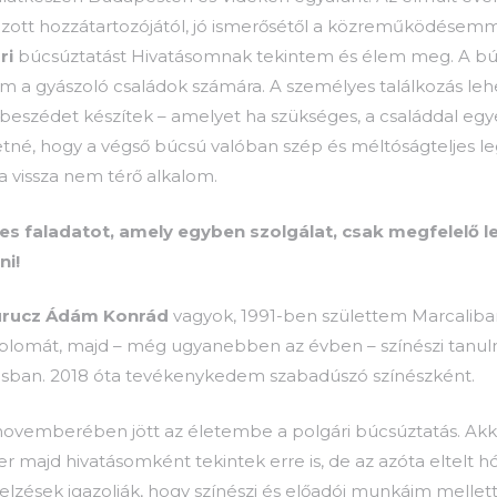
zott hozzátartozójától, jó ismerősétől a közreműködésemm
ri
búcsúztatást Hivatásomnak tekintem és élem meg. A bú
em a gyászoló családok számára. A személyes találkozás l
úbeszédet készítek – amelyet ha szükséges, a családdal e
retné, hogy a végső búcsú valóban szép és méltóságteljes le
a vissza nem térő alkalom.
s faladatot, amely egyben szolgálat, csak megfelelő lel
ni!
urucz Ádám Konrád
vagyok, 1991-ben születtem Marcalib
diplomát, majd – még ugyanebben az évben – színészi tan
osban. 2018 óta tevékenykedem szabadúszó színészként.
novemberében jött az életembe a polgári búcsúztatás. A
r majd hivatásomként tekintek erre is, de az azóta eltelt h
jelzések igazolják, hogy színészi és előadói munkáim melle