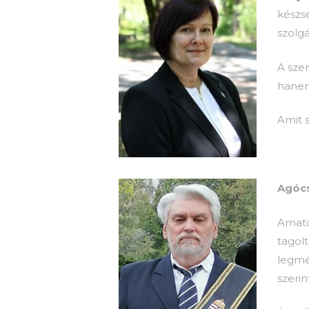
készs
szolg
A sze
hanem 
Amit s
Agócs
Amatő
tagolt
legmé
szerin