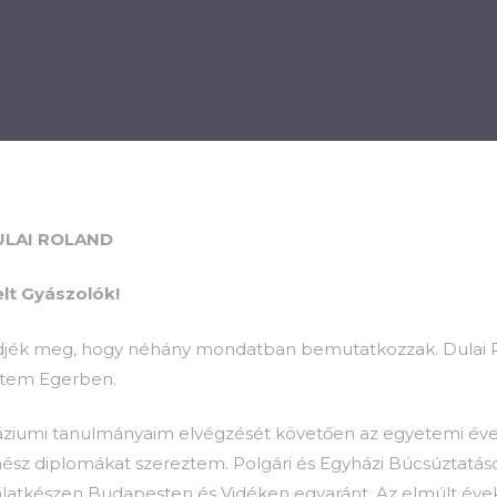
BÁNIA
BÚCSÚZTATÁS
KEGYELETI EMLÉKHELY
DULAI ROLAND
elt Gyászolók!
jék meg, hogy néhány mondatban bemutatkozzak. Dulai R
ttem Egerben.
ziumi tanulmányaim elvégzését követően az egyetemi évek
nész diplomákat szereztem. Polgári és Egyházi Búcsúztatá
álatkészen Budapesten és Vidéken egyaránt. Az elmúlt év