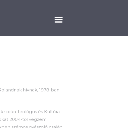
KAPCSOLAT
olandnak hívnak, 1978-ban
 során Teológus és Kultúra
sokat 2004-től végzem
ekben számos gyászoló család