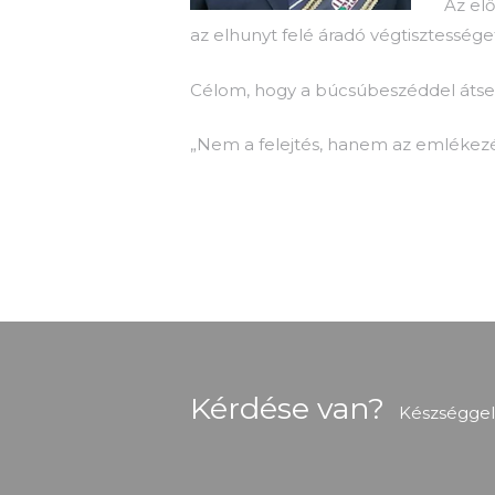
Az el
az elhunyt felé áradó végtisztessége
Célom, hogy a búcsúbeszéddel átseg
„Nem a felejtés, hanem az emlékezé
Kérdése van?
Készséggel