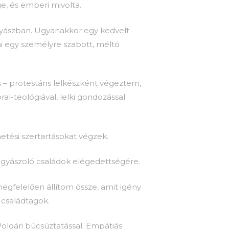
e, és emberi mivolta.
gyászban. Ugyanakkor egy kedvelt
ni egy személyre szabott, méltó
 – protestáns lelkészként végeztem,
l-teológiával, lelki gondozással
etési szertartásokat végzek.
 gyászoló családok elégedettségére.
egfelelően állítom össze, amit igény
 családtagok.
olgári búcsúztatással. Empátiás