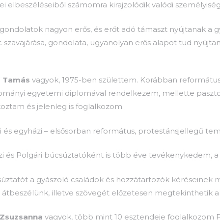
ei elbeszéléseiből számomra kirajzolódik valódi személyiség
 gondolatok nagyon erős, és erőt adó támaszt nyújtanak a 
c szavajárása, gondolata, ugyanolyan erős alapot tud nyújta
ó Tamás
vagyok, 1975-ben születtem. Korábban református
ományi egyetemi diplomával rendelkezem, mellette pasztora
koztam és jelenleg is foglalkozom.
i és egyházi – elsősorban református, protestánsjellegű tem
i és Polgári búcsúztatóként is több éve tevékenykedem, a
úztatót a gyászoló családok és hozzátartozók kéréseinek m
t átbeszélünk, illetve szövegét előzetesen megtekinthetik a
 Zsuzsanna
vagyok, több mint 10 esztendeje foglalkozom P