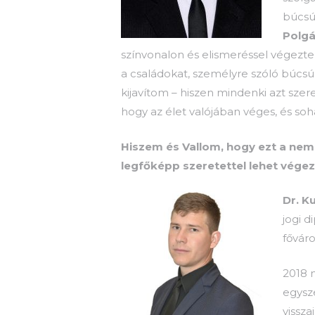
búcsú
Polgá
színvonalon és elismeréssel végezt
a családokat, személyre szóló búcs
kijavítom – hiszen mindenki azt sze
hogy az élet valójában véges, és soh
Hiszem és Vallom, hogy ezt a neme
legfőképp szeretettel lehet végez
Dr. K
jogi 
fővár
2018 
egysze
vissza