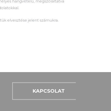
élyes hangvételű, megszólaltatva
dolatokkal.
ük elvesztése jelent számukra.
KAPCSOLAT