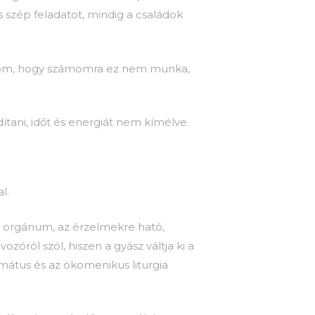
 szép feladatot, mindig a családok
olom, hogy számomra ez nem munka,
ítani, időt és energiát nem kímélve.
l.
ta orgánum, az érzelmekre ható,
zóról szól, hiszen a gyász váltja ki a
mátus és az ökomenikus liturgia