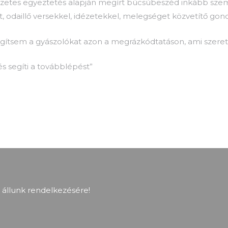
őzetes egyeztetés alapján megírt búcsúbeszéd inkább szem
t, odaillő versekkel, idézetekkel, melegséget közvetítő gon
ítsem a gyászolókat azon a megrázkódtatáson, ami szerett
s segíti a továbblépést”
 állunk rendelkezésére!