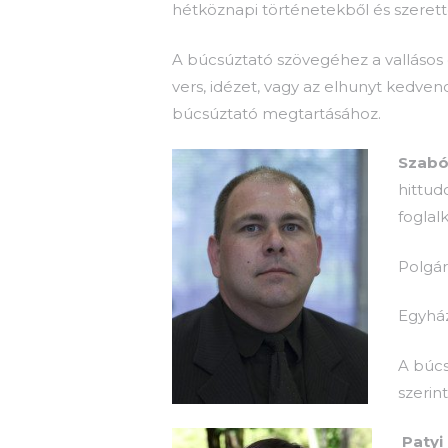
hétköznapi történetekből és szerett
A búcsúztató szövegéhez a vallásos
vers, idézet, vagy az elhunyt kedven
búcsúztató megtartásához.
Szab
hittud
foglal
Polgár
Egyház
A búcs
szerin
Patyi