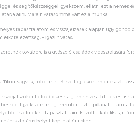
éggel és segítőkészséggel igyekszem, ellátni ezt a nemes és
álatába állni. Mára hivatásommá vált ez a munka.
mélyes tapasztalatom és visszajelzések alapján úgy gond
elkötelezettség, – igazi hivatás.
zeretnék továbbra is a gyászoló családok vigasztalására ford
 Tibor
vagyok, több, mint 3 éve foglalkozom búcsúztatássa
r színjátszóként előadói készségem része a hiteles és tisz
 beszéd. Igyekszem megteremteni azt a pillanatot, ami a távo
lyebb érzelmeket. Tapasztalataim között a katolikus, refor
ti búcsúztatás is helyet kap, diakónusként.