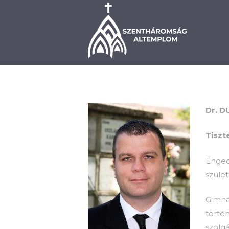
BEMUTATKOZÁS
PLÉ
Dr. 
Tiszt
Enged
szüle
Gimná
törté
szolg