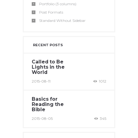
Portfolio (3 columns)
Post Formats
Standard Without Sidebar
RECENT POSTS
Called to Be
Lights in the
World
2015-08-11
1012
Basics for
Reading the
Bible
2015-08-05
345