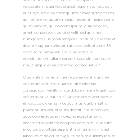
voluptatem, quia voluptas sit, aspernatur aut odit
aut fugit, sed quia consequuntur magni dolores eos,
qui ratione voluptatem sequi nesciunt, neque porro
quisquam est, qui dolorem ipsum, quia dolor sit,
amet, consectetur, adipisci velit, sed quia non
numquam eius modi tempora incidunt, ut labore et
dolore magnam aliquam quaerat voluptatem. Ut
enim ad minima veniam, quis nostrum
exercitationem ullam corporis suscipit laboriosam,
nisi ut aliquid ex ea commodi consequatur?
Quis autem vel eum iure reprehenderit, qui in ea
voluptate velit esse, quam nihil molestiae
consequatur, vel illum, qui dolorem eum fugiat, quo
voluptas nulla pariatur? At vero eos et accusamus
et iusto odio dignissimos ducimus, qui blanditiis
praesentium voluptatum deleniti atque corrupti,
quos dolores et quas molestias excepturi sint,
obcaecati cupiditate non provident, similique sunt
in culpa, qui officia deserunt mollitia animi, id est
laborum et dolorum fuga. Et harum quidem rerum