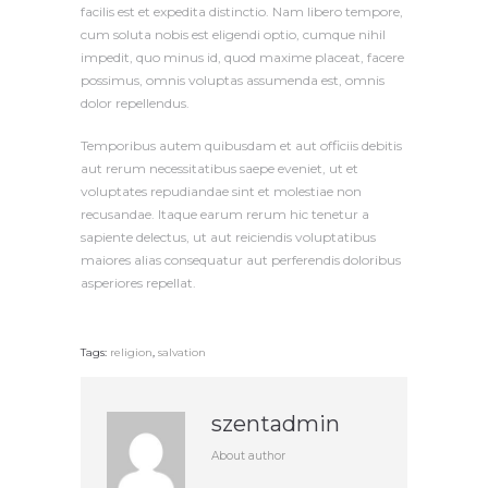
facilis est et expedita distinctio. Nam libero tempore,
cum soluta nobis est eligendi optio, cumque nihil
impedit, quo minus id, quod maxime placeat, facere
possimus, omnis voluptas assumenda est, omnis
dolor repellendus.
Temporibus autem quibusdam et aut officiis debitis
aut rerum necessitatibus saepe eveniet, ut et
voluptates repudiandae sint et molestiae non
recusandae. Itaque earum rerum hic tenetur a
sapiente delectus, ut aut reiciendis voluptatibus
maiores alias consequatur aut perferendis doloribus
asperiores repellat.
Tags:
religion
,
salvation
szentadmin
About author