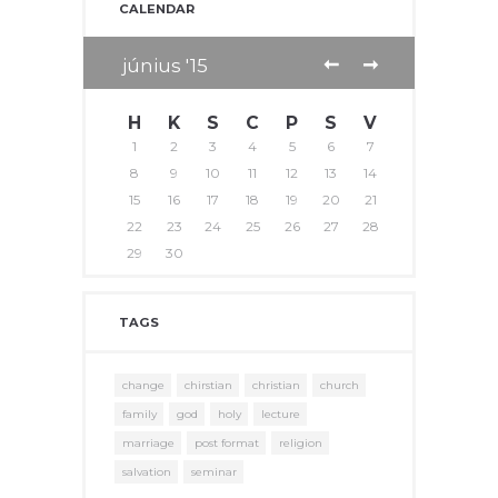
CALENDAR
június
15
H
K
S
C
P
S
V
1
2
3
4
5
6
7
8
9
10
11
12
13
14
15
16
17
18
19
20
21
22
23
24
25
26
27
28
29
30
TAGS
change
chirstian
christian
church
family
god
holy
lecture
marriage
post format
religion
salvation
seminar