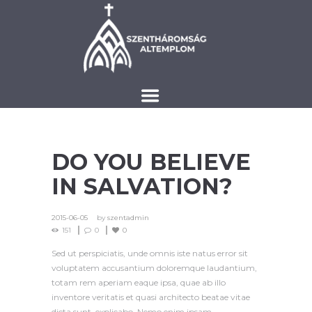
DO YOU BELIEVE
IN SALVATION?
2015-06-05
by
szentadmin
151
0
0
Sed ut perspiciatis, unde omnis iste natus error sit
voluptatem accusantium doloremque laudantium,
totam rem aperiam eaque ipsa, quae ab illo
inventore veritatis et quasi architecto beatae vitae
dicta sunt, explicabo. Nemo enim ipsam