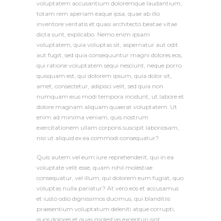
voluptatem accusantium doloremque laudantium,
totam rem aperiam eaque ipsa, quae ab illo
inventore veritatis et quasi architecto beatae vitae
dicta sunt, explicabo. Nemo enim ipsam
voluptatem, quia voluptas sit, aspernatur aut odit
aut fugit, sed quia consequuntur magni dolores eos,
qui ratione voluptatem sequi nesciunt, neque porro
quisquam est, qui dolorem ipsum, quia dolor sit,
amet, consectetur, adipisci velit, sed quia non
numquam eius modi tempora incidunt, ut labore et
dolore magnam aliquam quaerat voluptatem. Ut
enim ad minima veniam, quis nostrum
exercitationem ullam corporis suscipit laboriosam,
nisi ut aliquid ex ea commodi consequatur?
Quis autem vel eum iure reprehenderit, qui in ea
voluptate velit esse, quam nihil molestiae
consequatur, vel illum, qui dolorem eum fugiat, quo
voluptas nulla pariatur? At vero eos et accusamus
et iusto odio dignissimos ducimus, qui blanditiis
praesentium voluptatum deleniti atque corrupti,
quos dolores et quas molestias excepturi sint,