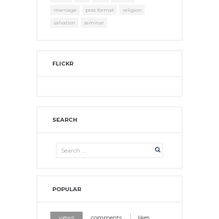
marriage
post format
religion
salvation
seminar
FLICKR
SEARCH
POPULAR
views
comments
likes