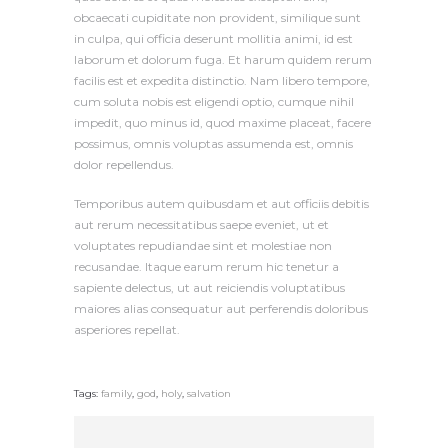
obcaecati cupiditate non provident, similique sunt
in culpa, qui officia deserunt mollitia animi, id est
laborum et dolorum fuga. Et harum quidem rerum
facilis est et expedita distinctio. Nam libero tempore,
cum soluta nobis est eligendi optio, cumque nihil
impedit, quo minus id, quod maxime placeat, facere
possimus, omnis voluptas assumenda est, omnis
dolor repellendus.
Temporibus autem quibusdam et aut officiis debitis
aut rerum necessitatibus saepe eveniet, ut et
voluptates repudiandae sint et molestiae non
recusandae. Itaque earum rerum hic tenetur a
sapiente delectus, ut aut reiciendis voluptatibus
maiores alias consequatur aut perferendis doloribus
asperiores repellat.
Tags:
family
,
god
,
holy
,
salvation