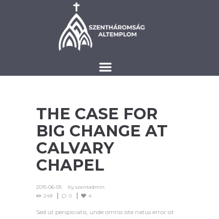
THE CASE FOR
BIG CHANGE AT
CALVARY
CHAPEL
2015-06-05
by
szentadmin
249
0
4
Sed ut perspiciatis, unde omnis iste natus error sit