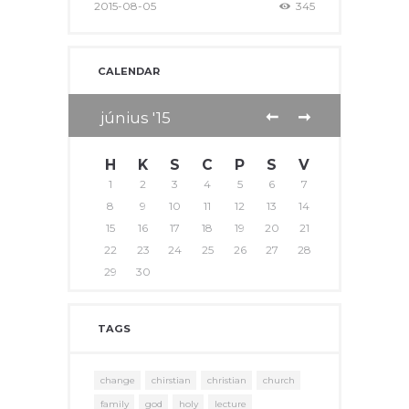
2015-08-05
345
CALENDAR
június
15
H
K
S
C
P
S
V
1
2
3
4
5
6
7
8
9
10
11
12
13
14
15
16
17
18
19
20
21
22
23
24
25
26
27
28
29
30
TAGS
change
chirstian
christian
church
family
god
holy
lecture