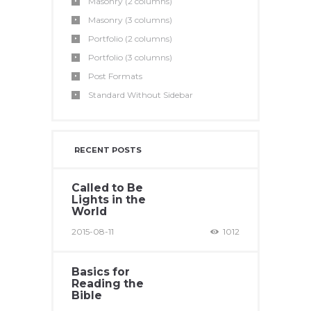
Masonry (2 columns)
Masonry (3 columns)
Portfolio (2 columns)
Portfolio (3 columns)
Post Formats
Standard Without Sidebar
RECENT POSTS
Called to Be
Lights in the
World
2015-08-11
1012
Basics for
Reading the
Bible