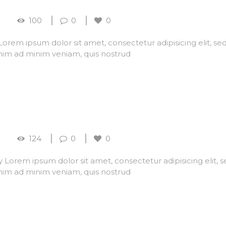
100
0
0
rem ipsum dolor sit amet, consectetur adipisicing elit, s
nim ad minim veniam, quis nostrud
124
0
0
orem ipsum dolor sit amet, consectetur adipisicing elit, 
nim ad minim veniam, quis nostrud