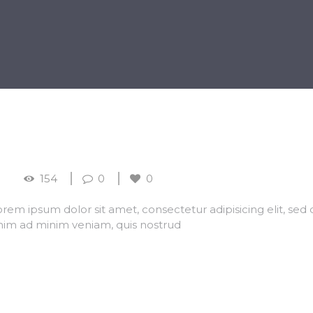
BÁNIA
BÚCSÚZTATÁS
KEGYELETI EMLÉKHELY
154
0
0
rem ipsum dolor sit amet, consectetur adipisicing elit, sed
nim ad minim veniam, quis nostrud