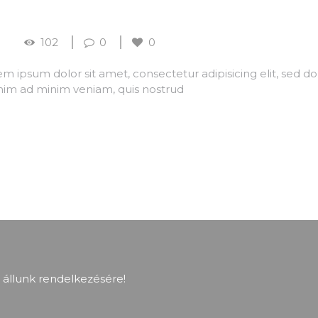
102
0
0
 ipsum dolor sit amet, consectetur adipisicing elit, sed d
nim ad minim veniam, quis nostrud
 állunk rendelkezésére!