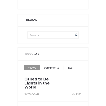
SEARCH
POPULAR
views
comments
likes
Called to Be
Lights in the
World
2015-08-11
1012