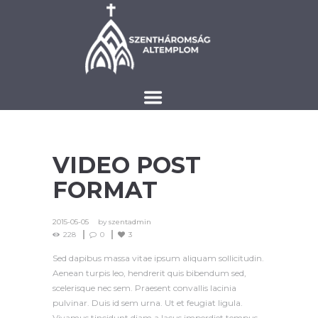
VIDEO POST
FORMAT
2015-05-05
by
szentadmin
228
0
3
Sed dapibus massa vitae ipsum aliquam sollicitudin.
Aenean turpis leo, hendrerit quis bibendum sed,
scelerisque nec sem. Praesent convallis lacinia
pulvinar. Duis id sem urna. Ut et feugiat ligula.
Vivamus tincidunt diam a lacus imperdiet tempus