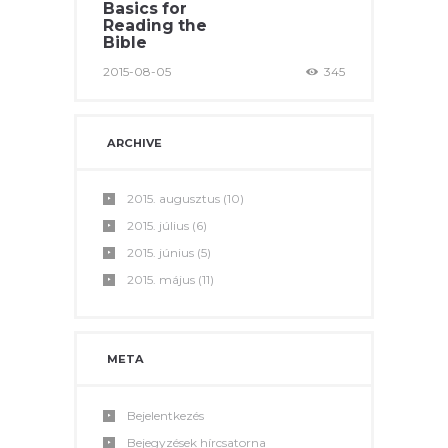
Basics for
Reading the
Bible
2015-08-05
345
ARCHIVE
2015.
augusztus
(10)
2015.
július
(6)
2015.
június
(5)
2015.
május
(11)
META
Bejelentkezés
Bejegyzések hírcsatorna