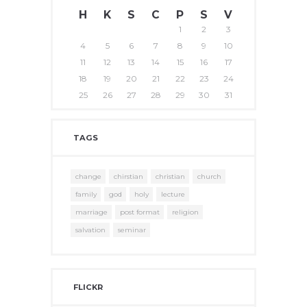
H
K
S
C
P
S
V
1
2
3
4
5
6
7
8
9
10
11
12
13
14
15
16
17
18
19
20
21
22
23
24
25
26
27
28
29
30
31
TAGS
change
chirstian
christian
church
family
god
holy
lecture
marriage
post format
religion
salvation
seminar
FLICKR