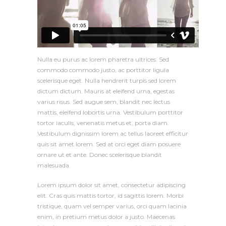
Nulla eu purus ac lorem pharetra ultrices. Sed
commodo commodo justo, ac porttitor ligula
scelerisque eget. Nulla hendrerit turpis sed lorem
dictum dictum. Mauris at eleifend urna, egestas
varius risus. Sed augue sem, blandit nec lectus
mattis, eleifend lobortis urna. Vestibulum porttitor
tortor iaculis, venenatis metus et, porta diam.
Vestibulum dignissim lorem ac tellus laoreet efficitur
quis sit amet lorem. Sed at orci eget diam posuere
ornare ut et ante. Donec scelerisque blandit
malesuada.
Lorem ipsum dolor sit amet, consectetur adipiscing
elit. Cras quis mattis tortor, id sagittis lorem. Morbi
tristique, quam vel semper varius, orci quam lacinia
enim, in pretium metus dolor a justo. Maecenas