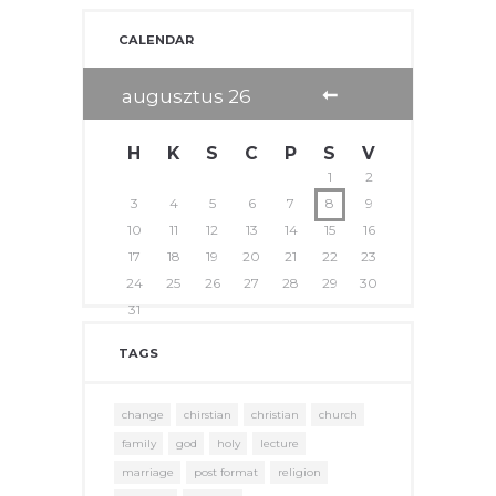
CALENDAR
augusztus
26
H
K
S
C
P
S
V
1
2
3
4
5
6
7
8
9
10
11
12
13
14
15
16
17
18
19
20
21
22
23
24
25
26
27
28
29
30
31
TAGS
change
chirstian
christian
church
family
god
holy
lecture
marriage
post format
religion