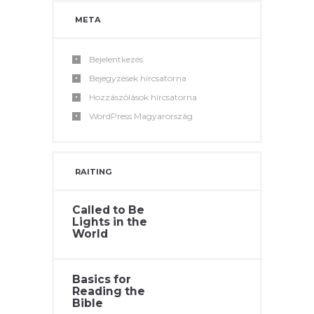
META
Bejelentkezés
Bejegyzések hírcsatorna
Hozzászólások hírcsatorna
WordPress Magyarország
RAITING
Called to Be
Lights in the
World
Basics for
Reading the
Bible