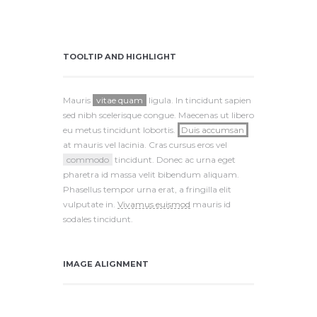
TOOLTIP AND HIGHLIGHT
Mauris
vitae quam
ligula. In tincidunt sapien
sed nibh scelerisque congue. Maecenas ut libero
eu metus tincidunt lobortis.
Duis accumsan
at mauris vel lacinia. Cras cursus eros vel
commodo
tincidunt. Donec ac urna eget
pharetra id massa velit bibendum aliquam.
Phasellus tempor urna erat, a fringilla elit
vulputate in.
Vivamus euismod
mauris id
sodales tincidunt.
IMAGE ALIGNMENT