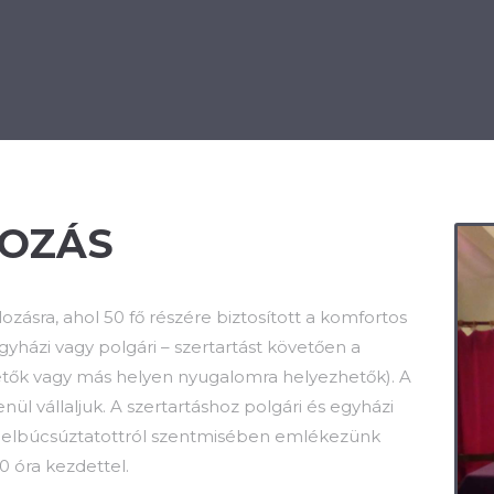
BÁNIA
BÚCSÚZTATÁS
KEGYELETI EMLÉKHELY
OZÁS
zásra, ahol 50 fő részére biztosított a komfortos
gyházi vagy polgári – szertartást követően a
etők vagy más helyen nyugalomra helyezhetők). A
ül vállaljuk. A szertartáshoz polgári és egyházi
z elbúcsúztatottról szentmisében emlékezünk
0 óra kezdettel.