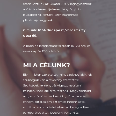
csatlakoztunk az Ókatolikus Világegyházhoz-
a Krisztus Keresztje Keresztény Egyház
Budapest VI. kerületi Szentháromság
plébániája vagyunk.
Címünk: 1064 Budapest, Vörösmarty
utca 60.
A kápolna látogatható: szerdán 16- 20 óra, és
vasárnap 8- 12 óra között.
MI A CÉLUNK?
Elvinni Isten szeretettét mindazokhoz akiknek
szükségük van a tevékeny szeretettre.
Segítséget, reményt és vigaszt nyújtani
mindenkinek, aki arra rászorul. Megvalósítani
azt, amiről Krisztus beszélt: „…Éheztem és
ennem adtál, szomjaztam és innom adtál,
ruhátlan voltam és felruháztál, beteg voltam
és meglátogattál, jövevény voltam és