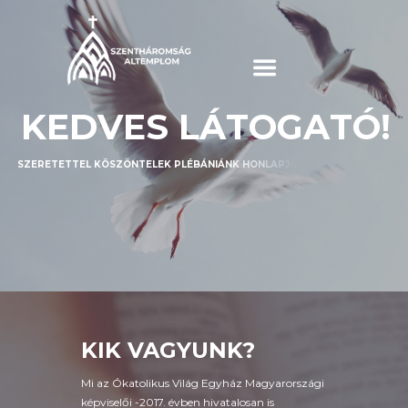
K
E
D
V
E
S
L
Á
T
O
G
A
T
Ó
!
S
Z
E
R
E
T
E
T
T
E
L
K
Ö
S
Z
Ö
N
T
E
L
E
K
P
L
É
B
Á
N
I
Á
N
K
H
O
N
L
A
P
J
Á
N
.
K
Í
V
Á
N
O
M
T
A
L
Á
L
D
M
E
G
N
Á
L
U
N
K
A
Z
T
,
A
M
I
T
S
Z
Í
V
E
D
Ó
H
A
J
T
,
É
S
T
A
L
Á
L
J
R
Á
A
R
R
A
A
Z
Ú
T
R
A
M
E
L
Y
R
E
R
E
N
D
E
L
T
E
T
T
É
L
!
KIK VAGYUNK?
Mi az Ókatolikus Világ Egyház Magyarországi
képviselői -2017. évben hivatalosan is