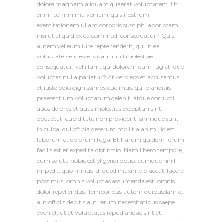
dolore magnam aliquam quaerat voluptatem. Ut
enim ad minima veniam, quis nostrum
exercitationem ullam corporis suscipit laboriosam,
nisi ut aliquid ex ea commodi consequatur? Quis
autem vel eum iure reprehenderit, qui in ea
voluptate velit esse, quam nihil molestiae
consequatur, vel illum, qui dolorem eum fugiat, quo
voluptas nulla pariatur? At vero eos et accusamus
et iusto odio dignissimos ducimus, qui blanditiis
praesentium voluptatum deleniti atque corrupti,
quos dolores et quas molestias excepturi sint,
obcaecati cupiditate non provident, similique sunt
in culpa, qui officia deserunt mollitia animi, id est
laborum et dolorum fuga. Et harum quidem rerum
facilis est et expedita distinctio. Nam libero tempore,
cum soluta nobis est eligendi optio, cumque nihil
impedit, quo minus id, quod maxime placeat, facere
possimus, omnis voluptas assumenda est, omnis
dolor repellendus. Temporibus autem quibusdam et
aut officiis debitis aut rerum necessitatibus saepe
eveniet, ut et voluptates repudiandae sint et