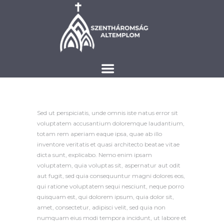
Sed ut perspiciatis, unde omnis iste natus error sit
voluptatem accusantium doloremque laudantium,
totam rem aperiam eaque ipsa, quae ab illo
inventore veritatis et quasi architecto beatae vitae
dicta sunt, explicabo. Nemo enim ipsam
voluptatem, quia voluptas sit, aspernatur aut odit
aut fugit, sed quia consequuntur magni dolores eos,
qui ratione voluptatem sequi nesciunt, neque porro
quisquam est, qui dolorem ipsum, quia dolor sit,
amet, consectetur, adipisci velit, sed quia non
numquam eius modi tempora incidunt, ut labore et