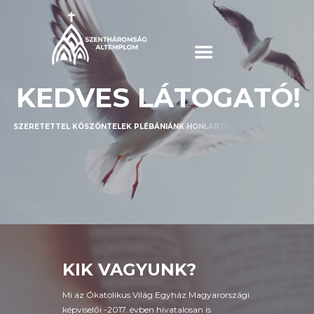
K
E
D
V
E
S
L
Á
T
O
G
A
T
Ó
!
S
Z
E
R
E
T
E
T
T
E
L
K
Ö
S
Z
Ö
N
T
E
L
E
K
P
L
É
B
Á
N
I
Á
N
K
H
O
N
L
A
P
J
Á
N
.
K
Í
V
Á
N
O
M
T
A
L
Á
L
D
M
E
G
N
Á
L
U
N
K
A
Z
T
,
A
M
I
T
S
Z
Í
V
E
D
Ó
H
A
J
T
,
É
S
T
A
L
Á
L
J
R
Á
A
R
R
A
A
Z
Ú
T
R
A
M
E
L
Y
R
E
R
E
N
D
E
L
T
E
T
T
É
L
!
KIK VAGYUNK?
Mi az Ókatolikus Világ Egyház Magyarországi
képviselői -2017. évben hivatalosan is