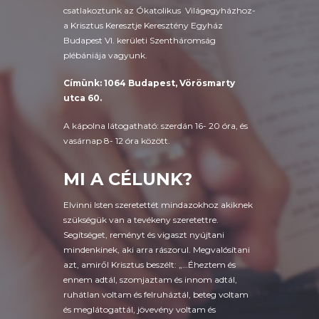
csatlakoztunk az Ókatolikus Világegyházhoz-
a Krisztus Keresztje Keresztény Egyház
Budapest VI. kerületi Szentháromság
plébániája vagyunk.
Címünk: 1064 Budapest, Vörösmarty
utca 60.
A kápolna látogatható: szerdán 16- 20 óra, és
vasárnap 8- 12 óra között.
MI A CÉLUNK?
Elvinni Isten szeretettét mindazokhoz akiknek
szükségük van a tevékeny szeretettre.
Segítséget, reményt és vigaszt nyújtani
mindenkinek, aki arra rászorul. Megvalósítani
azt, amiről Krisztus beszélt: „…Éheztem és
ennem adtál, szomjaztam és innom adtál,
ruhátlan voltam és felruháztál, beteg voltam
és meglátogattál, jövevény voltam és