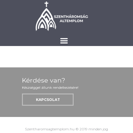
Kérdése van?
Készséggel állunk rendelkezésére!
KAPCSOLAT
Szentharomsagtemplom.hu © 2019 minden jog