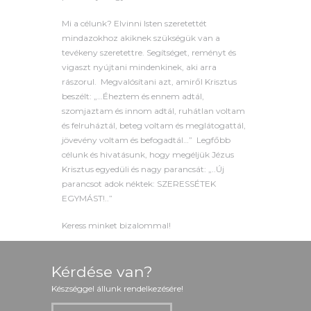
Mi a célunk? Elvinni Isten szeretettét
mindazokhoz akiknek szükségük van a
tevékeny szeretettre. Segítséget, reményt és
vigaszt nyújtani mindenkinek, aki arra
rászorul. Megvalósítani azt, amiről Krisztus
beszélt: „…Éheztem és ennem adtál,
szomjaztam és innom adtál, ruhátlan voltam
és felruháztál, beteg voltam és meglátogattál,
jövevény voltam és befogadtál…” Legfőbb
célunk és hivatásunk, hogy megéljük Jézus
Krisztus egyedüli és nagy parancsát: „..Új
parancsot adok néktek: SZERESSÉTEK
EGYMÁST!..”
Keress minket bizalommal!
Kérdése van?
Készséggel állunk rendelkezésére!