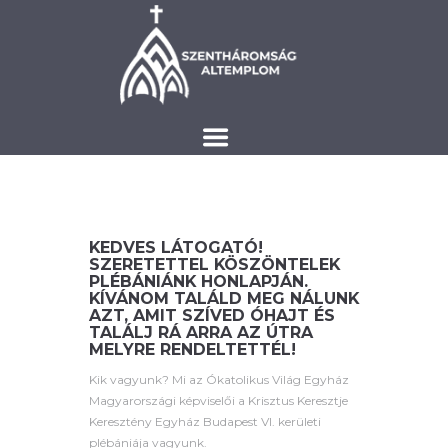
KEDVES LÁTOGATÓ!
SZERETETTEL KÖSZÖNTELEK
PLÉBÁNIÁNK HONLAPJÁN.
KÍVÁNOM TALÁLD MEG NÁLUNK
AZT, AMIT SZÍVED ÓHAJT ÉS
TALÁLJ RÁ ARRA AZ ÚTRA
MELYRE RENDELTETTÉL!
Kik vagyunk? Mi az Ókatolikus Világ Egyház
Magyarországi képviselői a Krisztus Keresztje
Keresztény Egyház Budapest VI. kerületi
plébániája vagyunk.