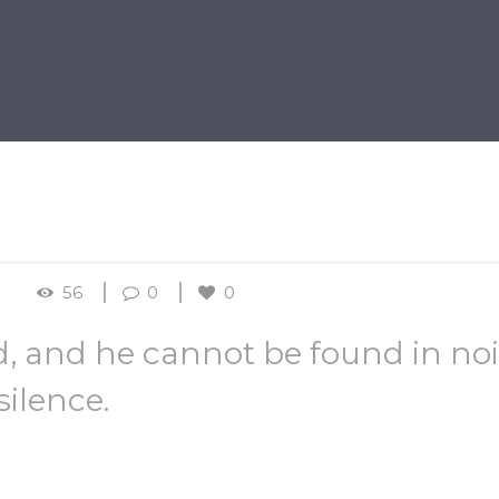
BÁNIA
BÚCSÚZTATÁS
KEGYELETI EMLÉKHELY
56
0
0
, and he cannot be found in noi
silence.