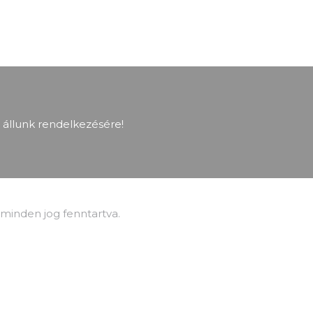
 állunk rendelkezésére!
inden jog fenntartva.